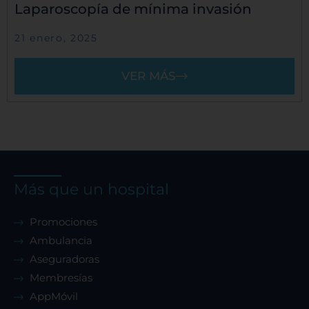
Laparoscopía de mínima invasión
21 enero, 2025
VER MÁS
Más que un hospital
Promociones
Ambulancia
Aseguradoras
Membresías
AppMóvil