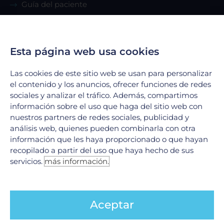
Guía del paciente
Renta de consultorio
Servicios
Esta página web usa cookies
Las cookies de este sitio web se usan para personalizar
Urgencias
el contenido y los anuncios, ofrecer funciones de redes
Laboratorio Clínico
sociales y analizar el tráfico. Además, compartimos
Laboratorio de Biología Molecular
información sobre el uso que haga del sitio web con
Hospitalización
nuestros partners de redes sociales, publicidad y
análisis web, quienes pueden combinarla con otra
Imagenología
información que les haya proporcionado o que hayan
Hemodinamia
recopilado a partir del uso que haya hecho de sus
Ver todos
servicios.
más información.
Legales
Aceptar
Aviso de Privacidad