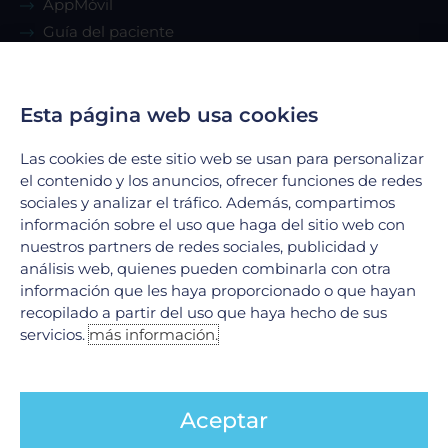
AppMóvil
Guía del paciente
Renta de consultorio
Esta página web usa cookies
Servicios
Las cookies de este sitio web se usan para personalizar
Urgencias
el contenido y los anuncios, ofrecer funciones de redes
Laboratorio Clínico
sociales y analizar el tráfico. Además, compartimos
información sobre el uso que haga del sitio web con
Laboratorio de Biología Molecular
nuestros partners de redes sociales, publicidad y
Hospitalización
análisis web, quienes pueden combinarla con otra
Imagenología
información que les haya proporcionado o que hayan
Hemodinamia
recopilado a partir del uso que haya hecho de sus
Ver todos
servicios.
más información.
Legales
Aceptar