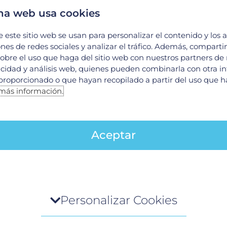
na web usa cookies
e este sitio web se usan para personalizar el contenido y los 
ones de redes sociales y analizar el tráfico. Además, compart
obre el uso que haga del sitio web con nuestros partners de
licidad y análisis web, quienes pueden combinarla con otra i
proporcionado o que hayan recopilado a partir del uso que 
más información.
Aceptar
Legales
Aviso de Privacidad
tro de preferencia de la privacidad
Personalizar Cookies
 Clínico
Política de cookies
o visita cualquier sitio web, el mismo podría obtener o gua
 de Biología Molecular
Políticas de cambios o cance