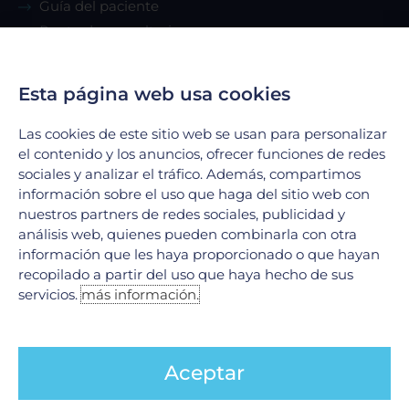
Guía del paciente
Renta de consultorio
Servicios
Esta página web usa cookies
Las cookies de este sitio web se usan para personalizar
Urgencias
el contenido y los anuncios, ofrecer funciones de redes
Laboratorio Clínico
sociales y analizar el tráfico. Además, compartimos
Laboratorio de Biología Molecular
información sobre el uso que haga del sitio web con
Hospitalización
nuestros partners de redes sociales, publicidad y
Imagenología
análisis web, quienes pueden combinarla con otra
información que les haya proporcionado o que hayan
Hemodinamia
recopilado a partir del uso que haya hecho de sus
Ver todos
servicios.
más información.
Legales
Aceptar
Aviso de Privacidad