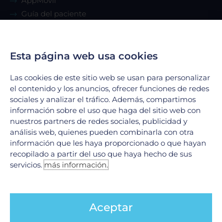
AppMóvil
Guía del paciente
Renta de consultorio
Esta página web usa cookies
Servicios
Las cookies de este sitio web se usan para personalizar
Urgencias
el contenido y los anuncios, ofrecer funciones de redes
Laboratorio Clínico
sociales y analizar el tráfico. Además, compartimos
Laboratorio de Biología Molecular
información sobre el uso que haga del sitio web con
nuestros partners de redes sociales, publicidad y
Hospitalización
análisis web, quienes pueden combinarla con otra
Imagenología
información que les haya proporcionado o que hayan
Hemodinamia
recopilado a partir del uso que haya hecho de sus
Ver todos
servicios.
más información.
Legales
Aceptar
Aviso de Privacidad