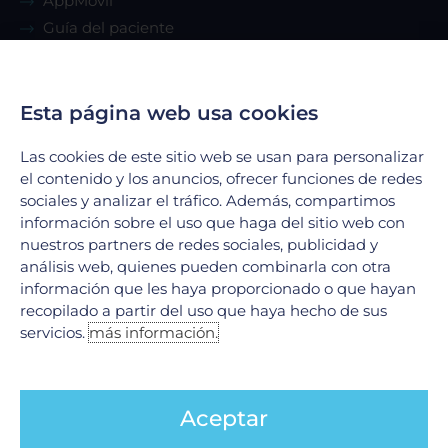
AppMóvil
Guía del paciente
Renta de consultorio
Esta página web usa cookies
Servicios
Las cookies de este sitio web se usan para personalizar
Urgencias
el contenido y los anuncios, ofrecer funciones de redes
Laboratorio Clínico
sociales y analizar el tráfico. Además, compartimos
Laboratorio de Biología Molecular
información sobre el uso que haga del sitio web con
nuestros partners de redes sociales, publicidad y
Hospitalización
análisis web, quienes pueden combinarla con otra
Imagenología
información que les haya proporcionado o que hayan
Hemodinamia
recopilado a partir del uso que haya hecho de sus
Ver todos
servicios.
más información.
Legales
Aceptar
Aviso de Privacidad