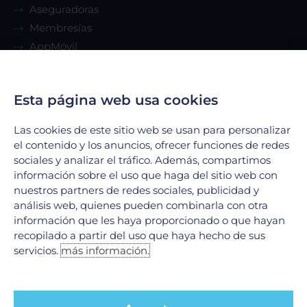
Aseguradoras
Membresías
AppMóvil
Guía del paciente
Renta de consultorio
Esta página web usa cookies
Servicios
Las cookies de este sitio web se usan para personalizar
el contenido y los anuncios, ofrecer funciones de redes
sociales y analizar el tráfico. Además, compartimos
Urgencias
información sobre el uso que haga del sitio web con
Laboratorio Clínico
nuestros partners de redes sociales, publicidad y
Laboratorio de Biología Molecular
análisis web, quienes pueden combinarla con otra
Hospitalización
información que les haya proporcionado o que hayan
Imagenología
recopilado a partir del uso que haya hecho de sus
servicios.
más información.
Hemodinamia
Ver todos