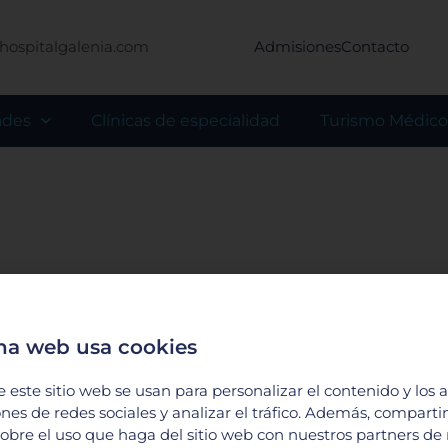
hospitalgalenia.com
Admisiones
Contacto
ades
Clínicas de especialidad
Turismo Médico
na web usa cookies
e este sitio web se usan para personalizar el contenido y los 
ones de redes sociales y analizar el tráfico. Además, compart
obre el uso que haga del sitio web con nuestros partners de