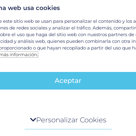
na web usa cookies
e este sitio web se usan para personalizar el contenido y los 
ones de redes sociales y analizar el tráfico. Además, compart
obre el uso que haga del sitio web con nuestros partners de
licidad y análisis web, quienes pueden combinarla con otra i
proporcionado o que hayan recopilado a partir del uso que 
más información.
Aceptar
Legales
Aviso de Privacidad
tro de preferencia de la privacidad
Personalizar Cookies
 Clínico
Política de cookies
o visita cualquier sitio web, el mismo podría obtener o gua
 de Biología Molecular
Políticas de cambios o cance