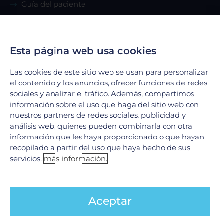
Guía del paciente
Renta de consultorio
Servicios
Esta página web usa cookies
Las cookies de este sitio web se usan para personalizar
Urgencias
el contenido y los anuncios, ofrecer funciones de redes
Laboratorio Clínico
sociales y analizar el tráfico. Además, compartimos
Laboratorio de Biología Molecular
información sobre el uso que haga del sitio web con
Hospitalización
nuestros partners de redes sociales, publicidad y
análisis web, quienes pueden combinarla con otra
Imagenología
información que les haya proporcionado o que hayan
Hemodinamia
recopilado a partir del uso que haya hecho de sus
Ver todos
servicios.
más información.
Legales
Aceptar
Aviso de Privacidad