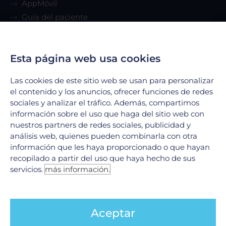
AppMóvil
Guía del paciente
Renta de consultorio
Esta página web usa cookies
Servicios
Las cookies de este sitio web se usan para personalizar
Urgencias
el contenido y los anuncios, ofrecer funciones de redes
Laboratorio Clínico
sociales y analizar el tráfico. Además, compartimos
información sobre el uso que haga del sitio web con
Laboratorio de Biología Molecular
nuestros partners de redes sociales, publicidad y
Hospitalización
análisis web, quienes pueden combinarla con otra
Imagenología
información que les haya proporcionado o que hayan
Hemodinamia
recopilado a partir del uso que haya hecho de sus
servicios.
más información.
Ver todos
Legales
Aceptar