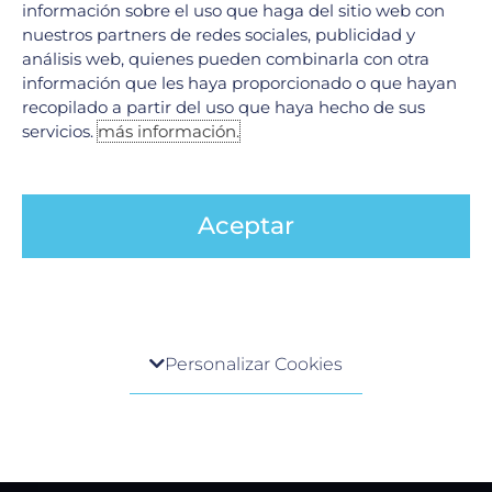
información sobre el uso que haga del sitio web con
AppMóvil
nuestros partners de redes sociales, publicidad y
Guía del paciente
análisis web, quienes pueden combinarla con otra
información que les haya proporcionado o que hayan
Renta de consultorio
recopilado a partir del uso que haya hecho de sus
servicios.
más información.
Servicios
Urgencias
Aceptar
Laboratorio Clínico
Laboratorio de Biología Molecular
Hospitalización
Imagenología
Centro de preferencia de la privacidad
Hemodinamia
Personalizar Cookies
Ver todos
Cuando visita cualquier sitio web, el mismo podría
obtener o guardar información en su navegador,
generalmente mediante el uso de cookies. Esta
Legales
información puede ser acerca de usted, sus
preferencias o su dispositivo, y se usa