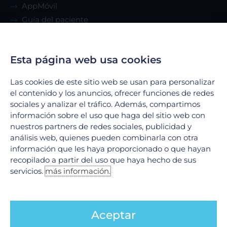
AppMóvil
Guía del paciente
Renta de consultorio
Esta página web usa cookies
Servicios
Las cookies de este sitio web se usan para personalizar
Urgencias
el contenido y los anuncios, ofrecer funciones de redes
sociales y analizar el tráfico. Además, compartimos
Laboratorio Clínico
información sobre el uso que haga del sitio web con
Laboratorio de Biología Molecular
nuestros partners de redes sociales, publicidad y
Hospitalización
análisis web, quienes pueden combinarla con otra
Imagenología
información que les haya proporcionado o que hayan
Hemodinamia
recopilado a partir del uso que haya hecho de sus
servicios.
más información.
Ver todos
Legales
Aceptar