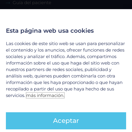
Guía del paciente
Renta de consultorio
Servicios
Esta página web usa cookies
Las cookies de este sitio web se usan para personalizar
Urgencias
el contenido y los anuncios, ofrecer funciones de redes
Laboratorio Clínico
sociales y analizar el tráfico. Además, compartimos
Laboratorio de Biología Molecular
información sobre el uso que haga del sitio web con
Hospitalización
nuestros partners de redes sociales, publicidad y
análisis web, quienes pueden combinarla con otra
Imagenología
información que les haya proporcionado o que hayan
Hemodinamia
recopilado a partir del uso que haya hecho de sus
Ver todos
servicios.
más información.
Legales
Aceptar
Aviso de Privacidad