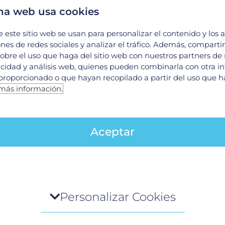
na web usa cookies
e este sitio web se usan para personalizar el contenido y los 
ones de redes sociales y analizar el tráfico. Además, compart
obre el uso que haga del sitio web con nuestros partners de
licidad y análisis web, quienes pueden combinarla con otra i
proporcionado o que hayan recopilado a partir del uso que 
más información.
Aceptar
Legales
Aviso de Privacidad
tro de preferencia de la privacidad
Personalizar Cookies
 Clínico
Política de cookies
o visita cualquier sitio web, el mismo podría obtener o gua
 de Biología Molecular
Políticas de cambios o cance