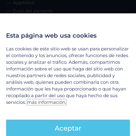
AppMóvil
Guía del paciente
Renta de consultorio
Esta página web usa cookies
Servicios
Las cookies de este sitio web se usan para personalizar
Urgencias
el contenido y los anuncios, ofrecer funciones de redes
Laboratorio Clínico
sociales y analizar el tráfico. Además, compartimos
información sobre el uso que haga del sitio web con
Laboratorio de Biología Molecular
nuestros partners de redes sociales, publicidad y
Hospitalización
análisis web, quienes pueden combinarla con otra
Imagenología
información que les haya proporcionado o que hayan
Hemodinamia
recopilado a partir del uso que haya hecho de sus
servicios.
más información.
Ver todos
Legales
Aceptar