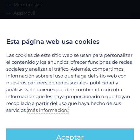
Membresías
AppMóvil
Guía del paciente
Renta de consultorio
Esta página web usa cookies
Servicios
Las cookies de este sitio web se usan para personalizar
el contenido y los anuncios, ofrecer funciones de redes
Urgencias
sociales y analizar el tráfico. Además, compartimos
Laboratorio Clínico
información sobre el uso que haga del sitio web con
Laboratorio de Biología Molecular
nuestros partners de redes sociales, publicidad y
análisis web, quienes pueden combinarla con otra
Hospitalización
información que les haya proporcionado o que hayan
Imagenología
recopilado a partir del uso que haya hecho de sus
Hemodinamia
servicios.
más información.
Ver todos
Legales
Aceptar