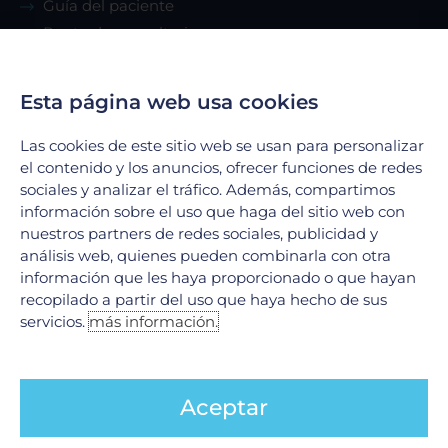
Guía del paciente
Renta de consultorio
Servicios
Esta página web usa cookies
Las cookies de este sitio web se usan para personalizar
Urgencias
el contenido y los anuncios, ofrecer funciones de redes
Laboratorio Clínico
sociales y analizar el tráfico. Además, compartimos
Laboratorio de Biología Molecular
información sobre el uso que haga del sitio web con
Hospitalización
nuestros partners de redes sociales, publicidad y
Imagenología
análisis web, quienes pueden combinarla con otra
información que les haya proporcionado o que hayan
Hemodinamia
recopilado a partir del uso que haya hecho de sus
Ver todos
servicios.
más información.
Legales
Aceptar
Aviso de Privacidad