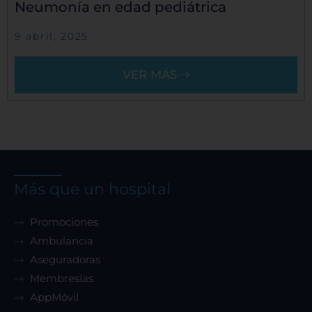
Neumonía en edad pediátrica
9 abril, 2025
VER MÁS
Más que un hospital
Promociones
Ambulancia
Aseguradoras
Membresías
AppMóvil