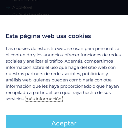
AppMóvil
Guía del paciente
Renta de consultorio
Esta página web usa cookies
Servicios
Las cookies de este sitio web se usan para personalizar
el contenido y los anuncios, ofrecer funciones de redes
Urgencias
sociales y analizar el tráfico. Además, compartimos
Laboratorio Clínico
información sobre el uso que haga del sitio web con
Laboratorio de Biología Molecular
nuestros partners de redes sociales, publicidad y
Hospitalización
análisis web, quienes pueden combinarla con otra
información que les haya proporcionado o que hayan
Imagenología
recopilado a partir del uso que haya hecho de sus
Hemodinamia
servicios.
más información.
Ver todos
Legales
Aceptar