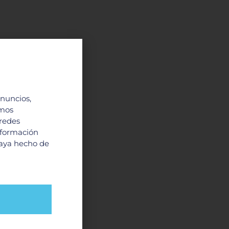
anuncios,
imos
 redes
nformación
haya hecho de