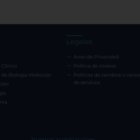
tema de personalización de cookies
Legales
Cookies dirigidas
Aviso de Privacidad
 Clínico
Política de cookies
Cookies de funcionalidad
 de Biología Molecular
Políticas de cambios o cance
de servicios
ción
Cookies de rendimiento
gía
mia
Rechazar todas
Confirmar mis prefe
Nuestras acreditaciones