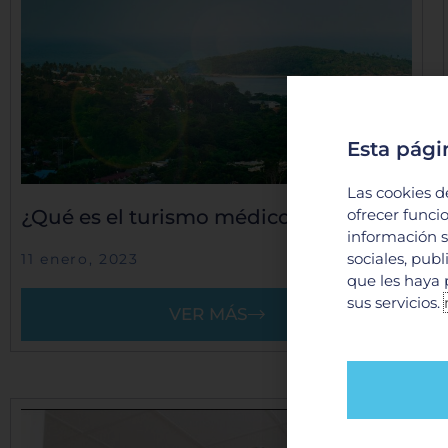
Esta pági
Las cookies d
¿Qué es el turismo médico?
ofrecer funci
información s
sociales, pub
11 enero, 2023
que les haya 
sus servicios.
VER MÁS