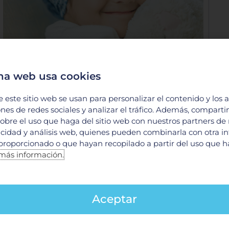
na web usa cookies
e este sitio web se usan para personalizar el contenido y los 
Esto debes saber sobre el cáncer
ones de redes sociales y analizar el tráfico. Además, compart
obre el uso que haga del sitio web con nuestros partners de
infantil
licidad y análisis web, quienes pueden combinarla con otra i
proporcionado o que hayan recopilado a partir del uso que 
11 febrero, 2022
más información.
VER MÁS
Aceptar