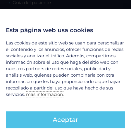
Guía del paciente
Renta de consultorio
Servicios
Esta página web usa cookies
Las cookies de este sitio web se usan para personalizar
Urgencias
el contenido y los anuncios, ofrecer funciones de redes
Laboratorio Clínico
sociales y analizar el tráfico. Además, compartimos
Laboratorio de Biología Molecular
información sobre el uso que haga del sitio web con
Hospitalización
nuestros partners de redes sociales, publicidad y
análisis web, quienes pueden combinarla con otra
Imagenología
información que les haya proporcionado o que hayan
Hemodinamia
recopilado a partir del uso que haya hecho de sus
Ver todos
servicios.
más información.
Legales
Aceptar
Aviso de Privacidad