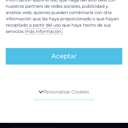
AppMóvil
nuestros partners de redes sociales, publicidad y
Guía del paciente
análisis web, quienes pueden combinarla con otra
Renta de consultorio
información que les haya proporcionado o que hayan
recopilado a partir del uso que haya hecho de sus
servicios.
más información.
Servicios
Urgencias
Aceptar
Laboratorio Clínico
Laboratorio de Biología Molecular
Hospitalización
Imagenología
Centro de preferencia de la privacidad
Hemodinamia
Personalizar Cookies
Ver todos
Cuando visita cualquier sitio web, el mismo podría
obtener o guardar información en su navegador,
generalmente mediante el uso de cookies. Esta
Legales
información puede ser acerca de usted, sus
preferencias o su dispositivo, y se usa
Aviso de Privacidad