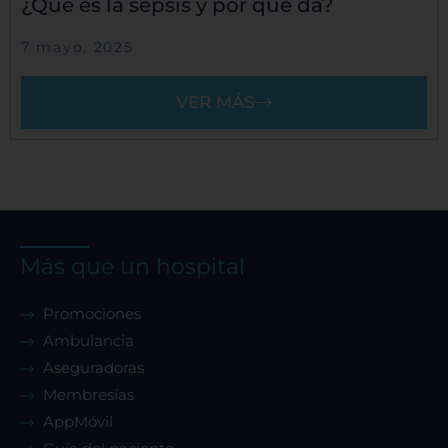
¿Qué es la sepsis y por qué da?
7 mayo, 2025
VER MÁS
Más que un hospital
Promociones
Ambulancia
Aseguradoras
Membresías
AppMóvil