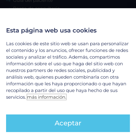
Guía del paciente
Renta de consultorio
Servicios
Esta página web usa cookies
Urgencias
Las cookies de este sitio web se usan para personalizar
el contenido y los anuncios, ofrecer funciones de redes
Laboratorio Clínico
sociales y analizar el tráfico. Además, compartimos
Laboratorio de Biología Molecular
información sobre el uso que haga del sitio web con
Hospitalización
nuestros partners de redes sociales, publicidad y
Imagenología
análisis web, quienes pueden combinarla con otra
información que les haya proporcionado o que hayan
Hemodinamia
recopilado a partir del uso que haya hecho de sus
Ver todos
servicios.
más información.
Legales
Aceptar
Aviso de Privacidad
Política de cookies