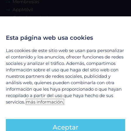
Membresías
AppMóvil
Guía del paciente
Renta de consultorio
Esta página web usa cookies
Servicios
Las cookies de este sitio web se usan para personalizar
el contenido y los anuncios, ofrecer funciones de redes
Urgencias
sociales y analizar el tráfico. Además, compartimos
Laboratorio Clínico
información sobre el uso que haga del sitio web con
Laboratorio de Biología Molecular
nuestros partners de redes sociales, publicidad y
Hospitalización
análisis web, quienes pueden combinarla con otra
información que les haya proporcionado o que hayan
Imagenología
recopilado a partir del uso que haya hecho de sus
Hemodinamia
servicios.
más información.
Ver todos
Legales
Aceptar