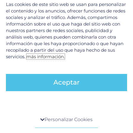
Las cookies de este sitio web se usan para personalizar
Hemodinamia
el contenido y los anuncios, ofrecer funciones de redes
Ver todos
sociales y analizar el tráfico. Además, compartimos
información sobre el uso que haga del sitio web con
nuestros partners de redes sociales, publicidad y
Legales
análisis web, quienes pueden combinarla con otra
información que les haya proporcionado o que hayan
Aviso de Privacidad
recopilado a partir del uso que haya hecho de sus
Política de cookies
servicios.
más información.
Políticas de cambios o cancelaciones de servicios
Aceptar
Redes Sociales
F
I
Y
a
n
o
c
s
u
Centro de preferencia de la privacidad
e
t
t
Personalizar Cookies
b
a
u
¿Quieres recibir nuestras promociones?
o
g
b
Cuando visita cualquier sitio web, el mismo podría
Suscríbete a nuestro boletín