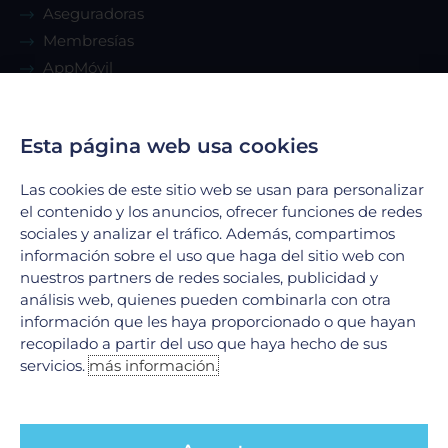
Aseguradoras
Membresías
AppMóvil
Guía del paciente
Renta de consultorio
Esta página web usa cookies
Servicios
Las cookies de este sitio web se usan para personalizar
el contenido y los anuncios, ofrecer funciones de redes
sociales y analizar el tráfico. Además, compartimos
Urgencias
información sobre el uso que haga del sitio web con
Laboratorio Clínico
nuestros partners de redes sociales, publicidad y
Laboratorio de Biología Molecular
análisis web, quienes pueden combinarla con otra
Hospitalización
información que les haya proporcionado o que hayan
Imagenología
recopilado a partir del uso que haya hecho de sus
servicios.
más información.
Hemodinamia
Ver todos