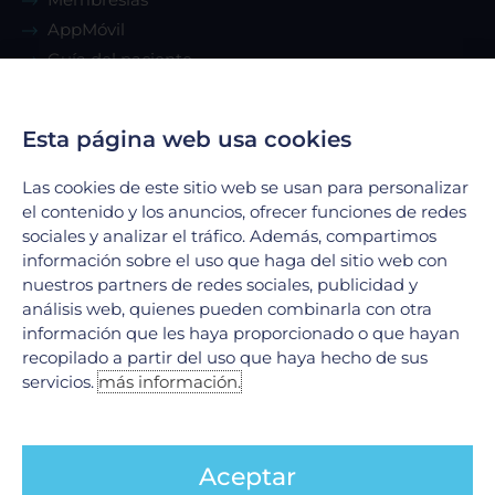
AppMóvil
Guía del paciente
Renta de consultorio
Esta página web usa cookies
Servicios
Las cookies de este sitio web se usan para personalizar
el contenido y los anuncios, ofrecer funciones de redes
Urgencias
sociales y analizar el tráfico. Además, compartimos
Laboratorio Clínico
información sobre el uso que haga del sitio web con
Laboratorio de Biología Molecular
nuestros partners de redes sociales, publicidad y
Hospitalización
análisis web, quienes pueden combinarla con otra
información que les haya proporcionado o que hayan
Imagenología
recopilado a partir del uso que haya hecho de sus
Hemodinamia
servicios.
más información.
Ver todos
Legales
Aceptar