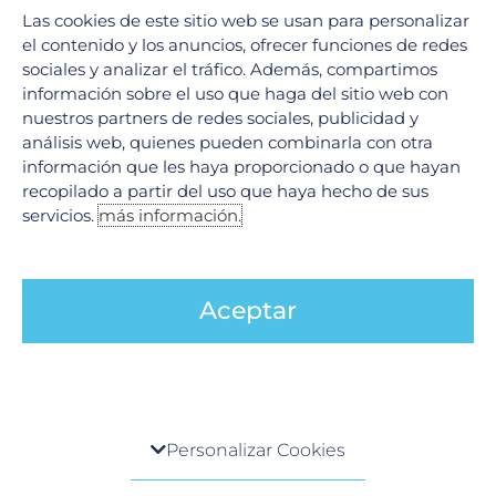
Las cookies de este sitio web se usan para personalizar
el contenido y los anuncios, ofrecer funciones de redes
sociales y analizar el tráfico. Además, compartimos
información sobre el uso que haga del sitio web con
nuestros partners de redes sociales, publicidad y
análisis web, quienes pueden combinarla con otra
información que les haya proporcionado o que hayan
recopilado a partir del uso que haya hecho de sus
La importancia del Checkup
servicios.
más información.
Ginecológico
21 enero, 2026
Aceptar
VER MÁS
Centro de preferencia de la privacidad
Personalizar Cookies
Cuando visita cualquier sitio web, el mismo podría