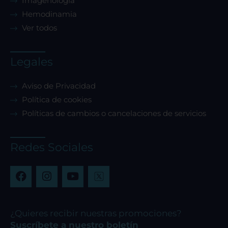
Imagenología
Hemodinamia
Ver todos
Sistema de personalización de cookies
Legales
Cookies dirigidas
Aviso de Privacidad
Política de cookies
Cookies de funcionalidad
Políticas de cambios o cancelaciones de servicios
Cookies de rendimiento
Redes Sociales
F
I
Y
a
n
o
c
s
u
Rechazar todas
e
t
t
b
a
u
¿Quieres recibir nuestras promociones?
o
g
b
Suscríbete a nuestro boletín