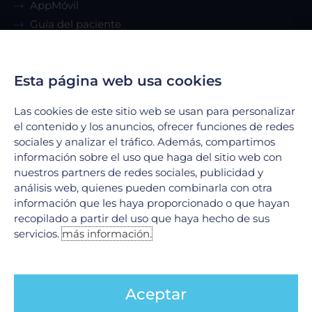
AppMóvil
Guía del paciente
Renta de consultorio
Esta página web usa cookies
Servicios
Las cookies de este sitio web se usan para personalizar
Urgencias
el contenido y los anuncios, ofrecer funciones de redes
Laboratorio Clínico
sociales y analizar el tráfico. Además, compartimos
información sobre el uso que haga del sitio web con
Laboratorio de Biología Molecular
nuestros partners de redes sociales, publicidad y
Hospitalización
análisis web, quienes pueden combinarla con otra
Imagenología
información que les haya proporcionado o que hayan
Hemodinamia
recopilado a partir del uso que haya hecho de sus
servicios.
más información.
Ver todos
Legales
Aceptar