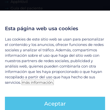
AppMóvil
Guía del paciente
Renta de consultorio
Esta página web usa cookies
Servicios
Las cookies de este sitio web se usan para personalizar
Urgencias
el contenido y los anuncios, ofrecer funciones de redes
Laboratorio Clínico
sociales y analizar el tráfico. Además, compartimos
información sobre el uso que haga del sitio web con
Laboratorio de Biología Molecular
nuestros partners de redes sociales, publicidad y
Hospitalización
análisis web, quienes pueden combinarla con otra
Imagenología
información que les haya proporcionado o que hayan
Hemodinamia
recopilado a partir del uso que haya hecho de sus
servicios.
más información.
Ver todos
Legales
Aceptar