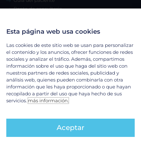
Guía del paciente
Renta de consultorio
Servicios
Esta página web usa cookies
Urgencias
Las cookies de este sitio web se usan para personalizar
el contenido y los anuncios, ofrecer funciones de redes
Laboratorio Clínico
sociales y analizar el tráfico. Además, compartimos
Laboratorio de Biología Molecular
información sobre el uso que haga del sitio web con
Hospitalización
nuestros partners de redes sociales, publicidad y
Imagenología
análisis web, quienes pueden combinarla con otra
información que les haya proporcionado o que hayan
Hemodinamia
recopilado a partir del uso que haya hecho de sus
Ver todos
servicios.
más información.
Legales
Aceptar
Aviso de Privacidad
Política de cookies