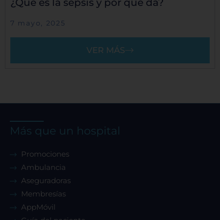
¿Qué es la sepsis y por qué da?
7 mayo, 2025
VER MÁS
Más que un hospital
Promociones
Ambulancia
Aseguradoras
Membresías
AppMóvil