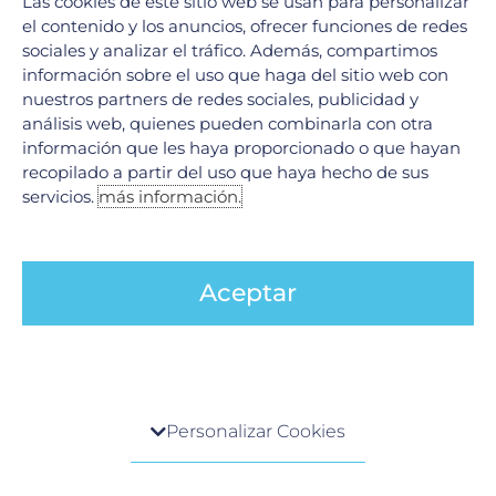
Las cookies de este sitio web se usan para personalizar
Ver todos
el contenido y los anuncios, ofrecer funciones de redes
sociales y analizar el tráfico. Además, compartimos
información sobre el uso que haga del sitio web con
Legales
nuestros partners de redes sociales, publicidad y
análisis web, quienes pueden combinarla con otra
información que les haya proporcionado o que hayan
Aviso de Privacidad
recopilado a partir del uso que haya hecho de sus
Política de cookies
servicios.
más información.
Políticas de cambios o cancelaciones de servicios
Redes Sociales
Aceptar
F
I
Y
a
n
o
c
s
u
e
t
t
Centro de preferencia de la privacidad
b
a
u
¿Quieres recibir nuestras promociones?
Personalizar Cookies
o
g
b
Suscríbete a nuestro boletín
Cuando visita cualquier sitio web, el mismo podría
o
r
e
obtener o guardar información en su navegador,
Correo