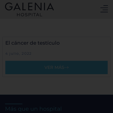
Ir
al
contenido
El cáncer de testículo
4 julio, 2022
VER MÁS
Más que un hospital