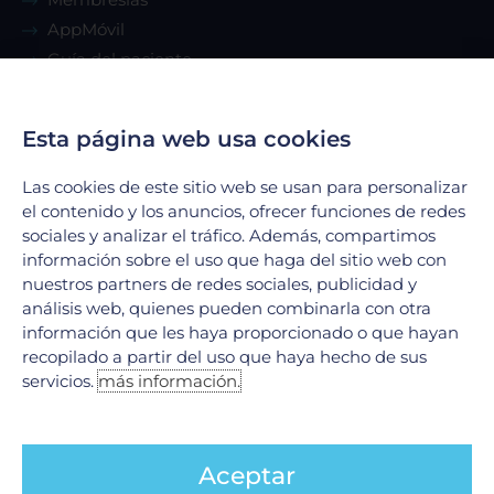
AppMóvil
Guía del paciente
Renta de consultorio
Esta página web usa cookies
Servicios
Las cookies de este sitio web se usan para personalizar
el contenido y los anuncios, ofrecer funciones de redes
Urgencias
sociales y analizar el tráfico. Además, compartimos
Laboratorio Clínico
información sobre el uso que haga del sitio web con
Laboratorio de Biología Molecular
nuestros partners de redes sociales, publicidad y
Hospitalización
análisis web, quienes pueden combinarla con otra
información que les haya proporcionado o que hayan
Imagenología
recopilado a partir del uso que haya hecho de sus
Hemodinamia
servicios.
más información.
Ver todos
Legales
Aceptar