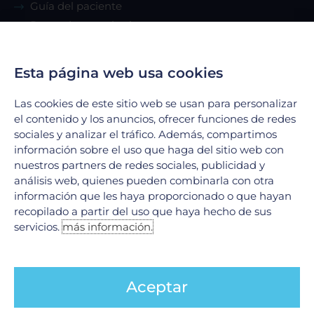
Guía del paciente
Renta de consultorio
Servicios
Esta página web usa cookies
Las cookies de este sitio web se usan para personalizar
Urgencias
el contenido y los anuncios, ofrecer funciones de redes
Laboratorio Clínico
sociales y analizar el tráfico. Además, compartimos
Laboratorio de Biología Molecular
información sobre el uso que haga del sitio web con
Hospitalización
nuestros partners de redes sociales, publicidad y
análisis web, quienes pueden combinarla con otra
Imagenología
información que les haya proporcionado o que hayan
Hemodinamia
recopilado a partir del uso que haya hecho de sus
Ver todos
servicios.
más información.
Legales
Aceptar
Aviso de Privacidad