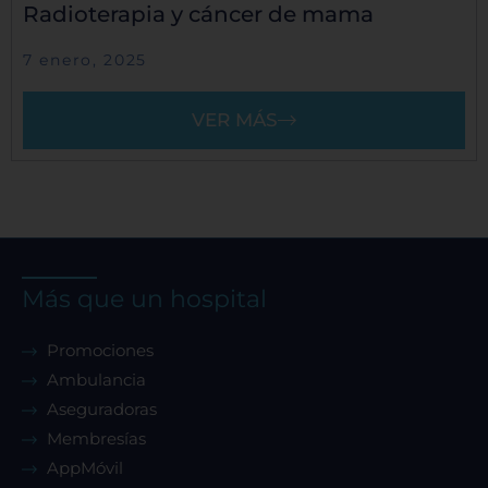
Radioterapia y cáncer de mama
7 enero, 2025
VER MÁS
Más que un hospital
Promociones
Ambulancia
Aseguradoras
Membresías
AppMóvil