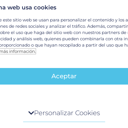
na web usa cookies
e este sitio web se usan para personalizar el contenido y los 
ones de redes sociales y analizar el tráfico. Además, compart
obre el uso que haga del sitio web con nuestros partners de
licidad y análisis web, quienes pueden combinarla con otra i
proporcionado o que hayan recopilado a partir del uso que 
más información.
Aceptar
Legales
Aviso de Privacidad
tro de preferencia de la privacidad
Personalizar Cookies
 Clínico
Política de cookies
o visita cualquier sitio web, el mismo podría obtener o gua
 de Biología Molecular
Políticas de cambios o cance