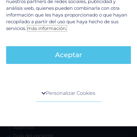
del cáncer?
nuestros partners de redes sociales, publicidad y
análisis web, quienes pueden combinarla con otra
17 junio, 2022
información que les haya proporcionado o que hayan
recopilado a partir del uso que haya hecho de sus
servicios.
más información.
VER MÁS
Aceptar
Más que un hospital
Centro de preferencia de la privacidad
Personalizar Cookies
Promociones
Cuando visita cualquier sitio web, el mismo podría
Ambulancia
obtener o guardar información en su navegador,
Aseguradoras
generalmente mediante el uso de cookies. Esta
Membresías
información puede ser acerca de usted, sus
preferencias o su dispositivo, y se usa
AppMóvil
principalmente para que el sitio funcione según lo
Guía del paciente