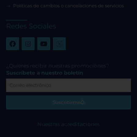
Políticas de cambios o cancelaciones de servicios
Cookies dirigidas
Redes Sociales
Cookies de funcionalidad
F
I
Y
a
n
o
c
s
u
Cookies de rendimiento
e
t
t
b
a
u
¿Quieres recibir nuestras promociones?
o
g
b
Suscríbete a nuestro boletín
o
r
e
Correo
k
a
Rechazar todas
electrónico
m
Suscribirme
Confirmar mis preferencias
Nuestras acreditaciones