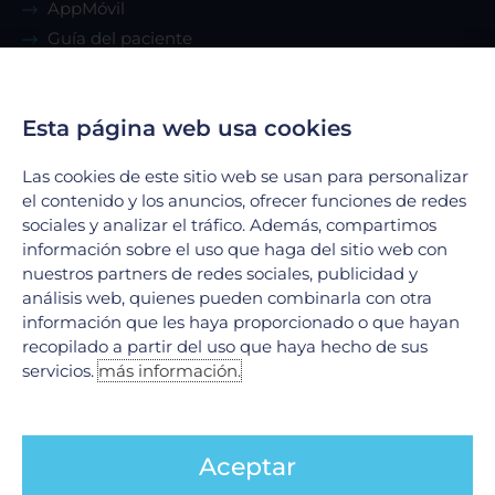
AppMóvil
Guía del paciente
Renta de consultorio
Esta página web usa cookies
Servicios
Las cookies de este sitio web se usan para personalizar
Urgencias
el contenido y los anuncios, ofrecer funciones de redes
Laboratorio Clínico
sociales y analizar el tráfico. Además, compartimos
información sobre el uso que haga del sitio web con
Laboratorio de Biología Molecular
nuestros partners de redes sociales, publicidad y
Hospitalización
análisis web, quienes pueden combinarla con otra
Imagenología
información que les haya proporcionado o que hayan
Hemodinamia
recopilado a partir del uso que haya hecho de sus
servicios.
más información.
Ver todos
Legales
Aceptar