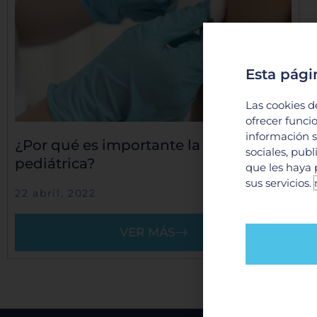
Esta pági
Las cookies d
ofrecer funci
información s
¿Por qué es importante la vacunación
sociales, pub
pediátrica?
que les haya 
sus servicios.
22 abril, 2022
VER MÁS