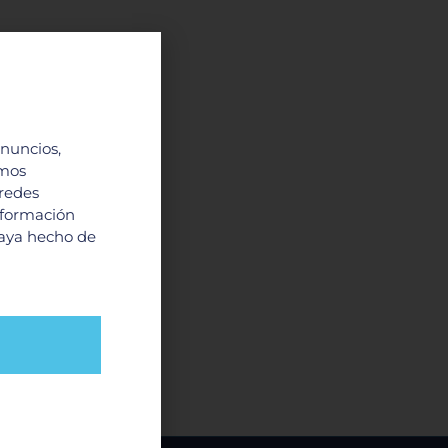
anuncios,
imos
 redes
nformación
haya hecho de