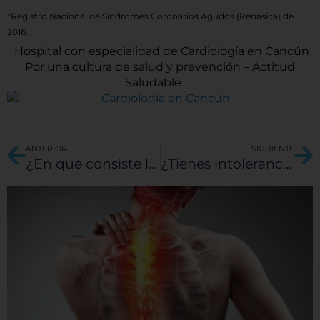
*Registro Nacional de Síndromes Coronarios Agudos (Renasica) de
2016.
Hospital con especialidad de Cardiología en Cancún
Por una cultura de salud y prevención – Actitud
Saludable
Ant
Si
ANTERIOR
SIGUIENTE
¿En qué consiste la biopsia de próstata?
¿Tienes intolerancia al gluten?