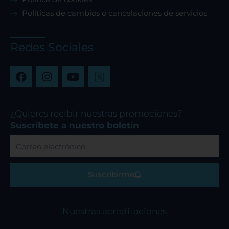
Políticas de cambios o cancelaciones de servicios
Redes Sociales
F
I
Y
a
n
o
c
s
u
e
t
t
b
a
u
¿Quieres recibir nuestras promociones?
o
g
b
Suscríbete a nuestro boletín
o
r
e
Correo
k
a
electrónico
m
Suscribirme
Nuestras acreditaciones