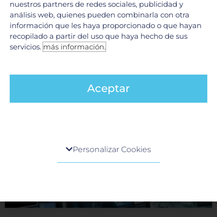
nuestros partners de redes sociales, publicidad y
análisis web, quienes pueden combinarla con otra
Código stroke en Neurología
información que les haya proporcionado o que hayan
9 junio, 2026
recopilado a partir del uso que haya hecho de sus
En el ámbito de la neurología, existe una máxima ineludible:
servicios.
más información.
«El tiempo es cerebro». Cuando una persona experimenta
síntomas de un evento cerebrovascular (ictus o
LEER MÁS »
Aceptar
Centro de preferencia de la privacidad
Personalizar Cookies
Cuando visita cualquier sitio web, el mismo podría
obtener o guardar información en su navegador,
generalmente mediante el uso de cookies. Esta
información puede ser acerca de usted, sus
preferencias o su dispositivo, y se usa
principalmente para que el sitio funcione según lo