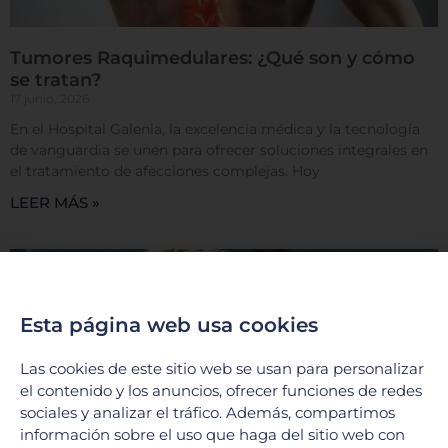
Tumores Raquimedulares: ¿Qué son y cómo
se tratan?
17 junio, 2026
En el Hospital Galenia, la excelencia médica y la tecnología
de vanguardia se unen para ofrecer soluciones integrales en
el tratamiento de afecciones complejas. Hoy
LEER MÁS »
Esta página web usa cookies
Las cookies de este sitio web se usan para personalizar
el contenido y los anuncios, ofrecer funciones de redes
sociales y analizar el tráfico. Además, compartimos
información sobre el uso que haga del sitio web con