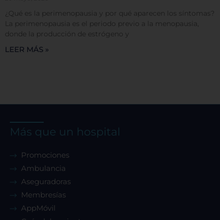
¿Qué es la perimenopausia y por qué aparecen los síntomas?
Cookies dirigidas
La perimenopausia es el periodo previo a la menopausia,
donde la producción de estrógeno y
LEER MÁS »
Cookies de funcionalidad
Cookies de rendimiento
Más que un hospital
Rechazar todas
Promociones
Ambulancia
Confirmar mis preferencias
Aseguradoras
Membresías
AppMóvil