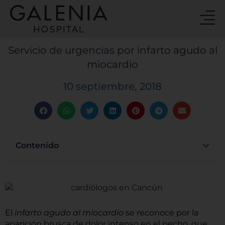
Ir
al
contenido
Servicio de urgencias por infarto agudo al
miocardio
10 septiembre, 2018
Contenido
El
infarto agudo al miocardio
se reconoce por la
aparición brusca de dolor intenso en el pecho, que