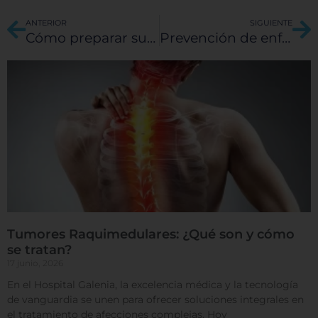
Ant
Si
ANTERIOR
SIGUIENTE
Cómo preparar su viaje médico al Hospital Galenia: Una guía completa sobre cómo reservar y preparar su estancia con nosotros.
Prevención de enfermedades cardiovasculares
Sistema de personalización de cookies
Cookies dirigidas
Cookies de funcionalidad
Cookies de rendimiento
Tumores Raquimedulares: ¿Qué son y cómo
se tratan?
17 junio, 2026
En el Hospital Galenia, la excelencia médica y la tecnología
Rechazar todas
de vanguardia se unen para ofrecer soluciones integrales en
el tratamiento de afecciones complejas. Hoy