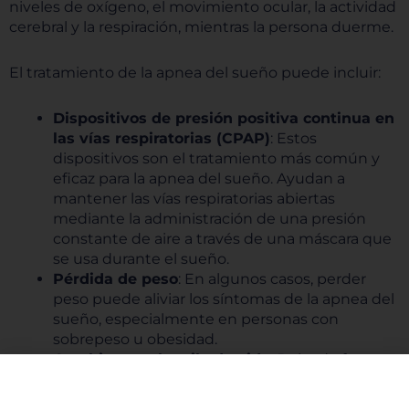
niveles de oxígeno, el movimiento ocular, la actividad
cerebral y la respiración, mientras la persona duerme.
El tratamiento de la apnea del sueño puede incluir:
Dispositivos de presión positiva continua en
las vías respiratorias (CPAP)
: Estos
dispositivos son el tratamiento más común y
eficaz para la apnea del sueño. Ayudan a
mantener las vías respiratorias abiertas
mediante la administración de una presión
constante de aire a través de una máscara que
se usa durante el sueño.
Pérdida de peso
: En algunos casos, perder
peso puede aliviar los síntomas de la apnea del
sueño, especialmente en personas con
sobrepeso u obesidad.
Cambios en el estilo de vida
: Dejar de fumar,
evitar el consumo excesivo de alcohol y dormir
de lado en lugar de boca arriba son