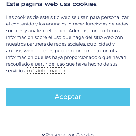
Esta página web usa cookies
recomendaciones comunes para reducir los
síntomas.
Cirugía
: En casos graves o cuando otros
Las cookies de este sitio web se usan para personalizar
tratamientos no son efectivos, la cirugía puede
el contenido y los anuncios, ofrecer funciones de redes
ser una opción para eliminar el exceso de tejido
sociales y analizar el tráfico. Además, compartimos
que está bloqueando las vías respiratorias.
información sobre el uso que haga del sitio web con
nuestros partners de redes sociales, publicidad y
análisis web, quienes pueden combinarla con otra
Prevención y control
información que les haya proporcionado o que hayan
Para reducir el riesgo cardiovascular asociado con la
recopilado a partir del uso que haya hecho de sus
apnea del sueño, es importante tomar medidas
servicios.
más información.
proactivas:
Controlar el peso
: La obesidad es uno de los
principales factores de riesgo tanto para la
Aceptar
apnea del sueño como para las enfermedades
cardiovasculares. Mantener un peso saludable
puede reducir significativamente el riesgo.
Tratar la apnea del sueño
: El uso regular del
CPAP u otros tratamientos prescritos no solo
Centro de preferencia de la privacidad
mejora la calidad del sueño, sino que también
Personalizar Cookies