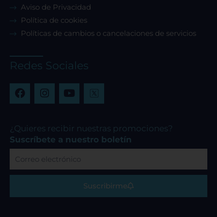
Aviso de Privacidad
Política de cookies
Políticas de cambios o cancelaciones de servicios
Redes Sociales
F
I
Y
a
n
o
c
s
u
e
t
t
b
a
u
¿Quieres recibir nuestras promociones?
o
g
b
Suscríbete a nuestro boletín
o
r
e
Correo
k
a
electrónico
m
Suscribirme