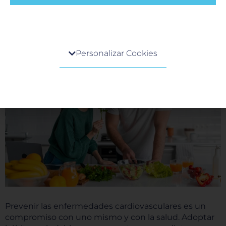
saludables, a través de una combinación de
medicación, dieta y ejercicio, es fundamental para
prevenir complicaciones cardíacas.
Centro de preferencia de la privacidad
Personalizar Cookies
Cuando visita cualquier sitio web, el mismo podría
obtener o guardar información en su navegador,
generalmente mediante el uso de cookies. Esta
información puede ser acerca de usted, sus
preferencias o su dispositivo, y se usa
principalmente para que el sitio funcione según lo
esperado. Por lo general, la información no lo
identifica directamente, pero puede proporcionarle
una experiencia web más personalizada. Ya que
respetamos su derecho a la privacidad, usted puede
escoger no permitirnos usar ciertas cookies. Haga
clic en los encabezados de cada categoría para saber
más y cambiar nuestras configuraciones
predeterminadas. Sin embargo, el bloqueo de
Prevenir las enfermedades cardiovasculares es un
algunos tipos de cookies puede afectar su
compromiso con uno mismo y con la salud. Adoptar
experiencia en el sitio y los servicios que podemos