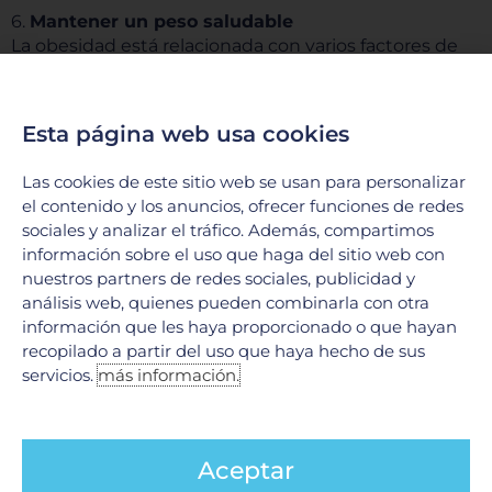
6.
Mantener un peso saludable
La obesidad está relacionada con varios factores de
riesgo cardiovascular, incluyendo hipertensión,
diabetes tipo 2 y niveles altos de colesterol. Mantener
un peso saludable mediante una dieta balanceada y
Esta página web usa cookies
actividad física regular puede reducir
significativamente el riesgo de desarrollar
Las cookies de este sitio web se usan para personalizar
enfermedades cardíacas.
el contenido y los anuncios, ofrecer funciones de redes
sociales y analizar el tráfico. Además, compartimos
7.
Limitar el consumo de alcohol
información sobre el uso que haga del sitio web con
El consumo excesivo de alcohol puede elevar la
nuestros partners de redes sociales, publicidad y
presión arterial y contribuir al aumento de peso,
análisis web, quienes pueden combinarla con otra
además de aumentar el riesgo de problemas
información que les haya proporcionado o que hayan
cardíacos.
recopilado a partir del uso que haya hecho de sus
servicios.
más información.
8.
Controlar la diabetes
Las personas con diabetes deben ser especialmente
cuidadosas con su salud cardiovascular. Mantener los
Aceptar
niveles de azúcar en la sangre dentro de rangos