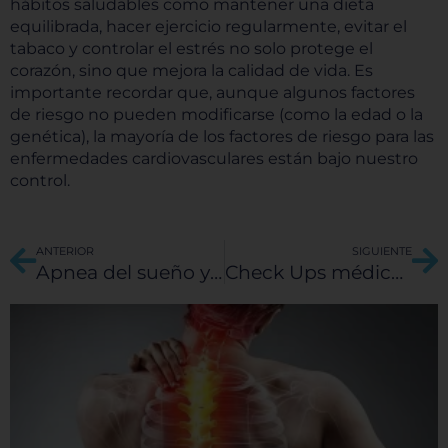
hábitos saludables como mantener una dieta
ofrecer.
Más información
equilibrada, hacer ejercicio regularmente, evitar el
tabaco y controlar el estrés no solo protege el
corazón, sino que mejora la calidad de vida. Es
importante recordar que, aunque algunos factores
Permitir todas
de riesgo no pueden modificarse (como la edad o la
genética), la mayoría de los factores de riesgo para las
enfermedades cardiovasculares están bajo nuestro
control.
Sistema de personalización de cookies
Ant
Si
ANTERIOR
SIGUIENTE
Apnea del sueño y su vínculo con el riesgo cardiovascular
Check Ups médicos y medicina preventiva en el Hospital Galenia
Cookies dirigidas
Cookies de funcionalidad
Cookies de rendimiento