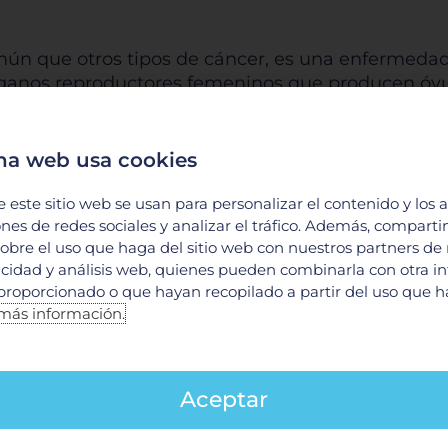
ún que otros tipos de cáncer, es una enfermedad s
 órganos reproductores femeninos que producen ó
n temprana y el tratamiento efectivo.
na web usa cookies
robabilidad de desarrollar este cáncer, como ant
e este sitio web se usan para personalizar el contenido y los 
edad avanzada y ciertos problemas de salud repro
ones de redes sociales y analizar el tráfico. Además, compart
diagnosticadas no tienen antecedentes familiares
obre el uso que haga del sitio web con nuestros partners de
licidad y análisis web, quienes pueden combinarla con otra i
proporcionado o que hayan recopilado a partir del uso que 
 «asesino silencioso» debido a la falta de síntomas
más información.
 señales como hinchazón abdominal, dolor pélvico
Aceptar
tivamente las tasas de supervivencia. Los exámen