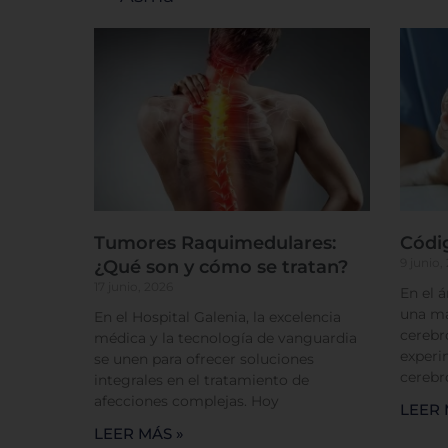
Sis
Tumores Raquimedulares:
Códi
9 junio,
¿Qué son y cómo se tratan?
17 junio, 2026
En el 
una má
En el Hospital Galenia, la excelencia
cerebr
médica y la tecnología de vanguardia
experi
se unen para ofrecer soluciones
cerebr
integrales en el tratamiento de
afecciones complejas. Hoy
LEER 
LEER MÁS »