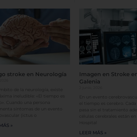
tema de personalización de cookies
Cookies dirigidas
Cookies de funcionalidad
go stroke en Neurología
Imagen en Stroke en
 2026
Galenia
2 junio, 2026
ámbito de la neurología, existe
Cookies de rendimiento
xima ineludible: «El tiempo es
En un evento cerebrovascul
o». Cuando una persona
el tiempo es cerebro. Cad
menta síntomas de un evento
pasa sin el tratamiento ade
ovascular (ictus o
células cerebrales están en
Hospital
MÁS »
LEER MÁS »
Rechazar todas
Confirmar mis prefe