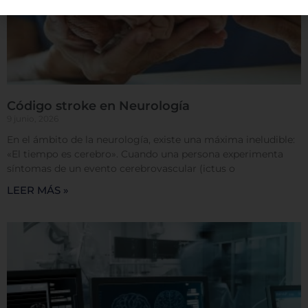
información puede ser acerca de usted, sus
preferencias o su dispositivo, y se usa
principalmente para que el sitio funcione según lo
esperado. Por lo general, la información no lo
identifica directamente, pero puede proporcionarle
una experiencia web más personalizada. Ya que
respetamos su derecho a la privacidad, usted puede
escoger no permitirnos usar ciertas cookies. Haga
Código stroke en Neurología
clic en los encabezados de cada categoría para saber
9 junio, 2026
más y cambiar nuestras configuraciones
En el ámbito de la neurología, existe una máxima ineludible:
predeterminadas. Sin embargo, el bloqueo de
«El tiempo es cerebro». Cuando una persona experimenta
algunos tipos de cookies puede afectar su
síntomas de un evento cerebrovascular (ictus o
experiencia en el sitio y los servicios que podemos
LEER MÁS »
ofrecer.
Más información
Permitir todas