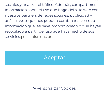
sociales y analizar el tráfico. Además, compartimos
información sobre el uso que haga del sitio web con
nuestros partners de redes sociales, publicidad y
análisis web, quienes pueden combinarla con otra
información que les haya proporcionado o que hayan
recopilado a partir del uso que haya hecho de sus
servicios.
más información.
Tumores Raquimedulares: ¿Qué son y cómo
se tratan?
17 junio, 2026
Aceptar
En el Hospital Galenia, la excelencia médica y la tecnología
de vanguardia se unen para ofrecer soluciones integrales en
el tratamiento de afecciones complejas. Hoy
LEER MÁS »
Centro de preferencia de la privacidad
Personalizar Cookies
Cuando visita cualquier sitio web, el mismo podría
obtener o guardar información en su navegador,
generalmente mediante el uso de cookies. Esta