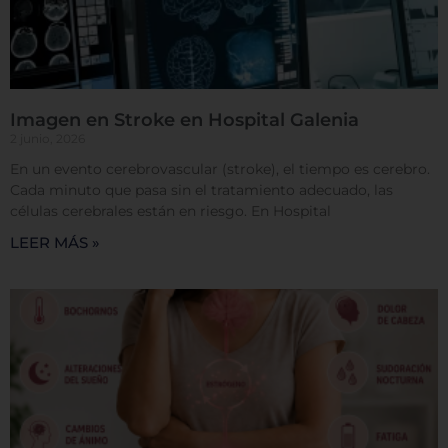
Sistema de personalización de cookies
Cookies dirigidas
Imagen en Stroke en Hospital Galenia
2 junio, 2026
Cookies de funcionalidad
En un evento cerebrovascular (stroke), el tiempo es cerebro.
Cada minuto que pasa sin el tratamiento adecuado, las
células cerebrales están en riesgo. En Hospital
Cookies de rendimiento
LEER MÁS »
Rechazar todas
Confirmar mis preferencias