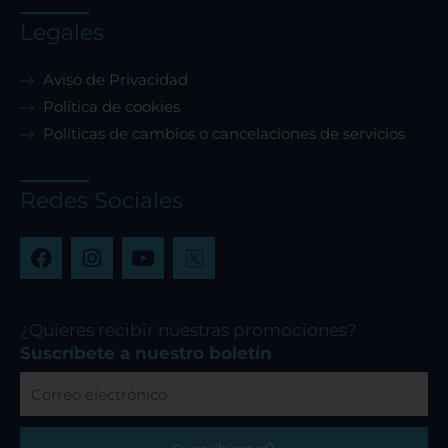
Legales
Aviso de Privacidad
Política de cookies
Políticas de cambios o cancelaciones de servicios
Redes Sociales
F
I
Y
a
n
o
c
s
u
e
t
t
b
a
u
¿Quieres recibir nuestras promociones?
o
g
b
Suscríbete a nuestro boletín
o
r
e
Correo
k
a
electrónico
m