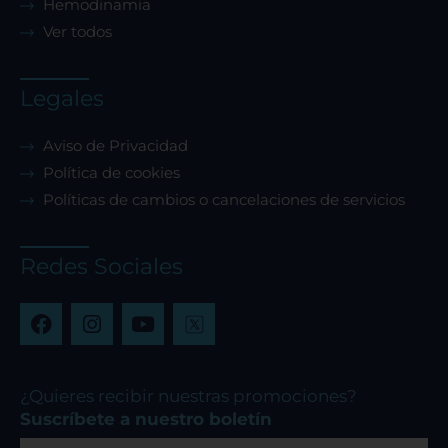
Hemodinamia
Ver todos
Legales
Aviso de Privacidad
Política de cookies
Políticas de cambios o cancelaciones de servicios
Redes Sociales
F
I
Y
a
n
o
c
s
u
e
t
t
b
a
u
¿Quieres recibir nuestras promociones?
o
g
b
Suscríbete a nuestro boletín
o
r
e