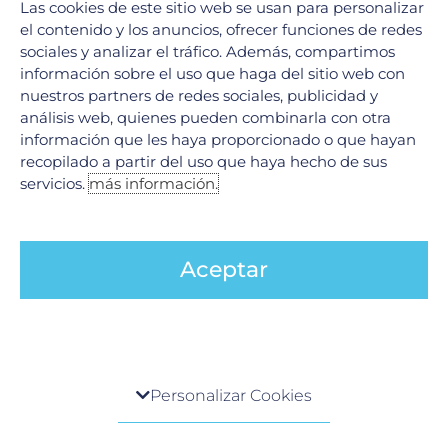
Las cookies de este sitio web se usan para personalizar
el contenido y los anuncios, ofrecer funciones de redes
sociales y analizar el tráfico. Además, compartimos
información sobre el uso que haga del sitio web con
nuestros partners de redes sociales, publicidad y
análisis web, quienes pueden combinarla con otra
información que les haya proporcionado o que hayan
recopilado a partir del uso que haya hecho de sus
servicios.
más información.
Código stroke en Neurología
9 junio, 2026
Aceptar
En el ámbito de la neurología, existe una máxima ineludible:
«El tiempo es cerebro». Cuando una persona experimenta
síntomas de un evento cerebrovascular (ictus o
LEER MÁS »
Centro de preferencia de la privacidad
Personalizar Cookies
Cuando visita cualquier sitio web, el mismo podría
obtener o guardar información en su navegador,