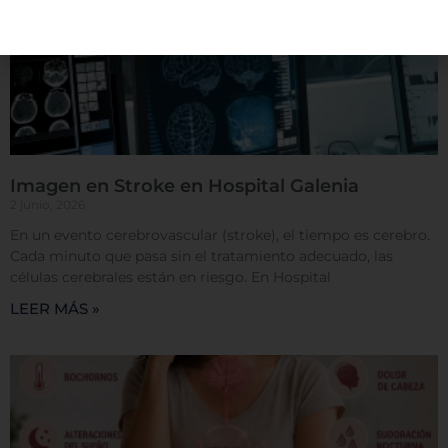
generalmente mediante el uso de cookies. Esta
información puede ser acerca de usted, sus
preferencias o su dispositivo, y se usa
principalmente para que el sitio funcione según lo
esperado. Por lo general, la información no lo
identifica directamente, pero puede proporcionarle
una experiencia web más personalizada. Ya que
respetamos su derecho a la privacidad, usted puede
escoger no permitirnos usar ciertas cookies. Haga
Imagen en Stroke en Hospital Galenia
clic en los encabezados de cada categoría para saber
2 junio, 2026
más y cambiar nuestras configuraciones
En un evento cerebrovascular (stroke), el tiempo es cerebro.
predeterminadas. Sin embargo, el bloqueo de
Cada minuto que pasa sin el tratamiento adecuado, las
algunos tipos de cookies puede afectar su
células cerebrales están en riesgo. En Hospital
experiencia en el sitio y los servicios que podemos
LEER MÁS »
ofrecer.
Más información
Permitir todas