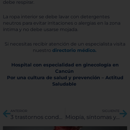
debe respirar.
La ropa interior se debe lavar con detergentes
neutros para evitar irritaciones o alergias en la zona
íntima y no debe usarse mojada.
Si necesitas recibir atención de un especialista visita
nuestro
directorio médico.
Hospital con especialidad en ginecología en
Cancún
Por una cultura de salud y prevención – Actitud
Saludable
Ant
Si
ANTERIOR
SIGUIENTE
3 trastornos conductuales de los niños
Miopía, síntomas y consejos para cuidar tu vista