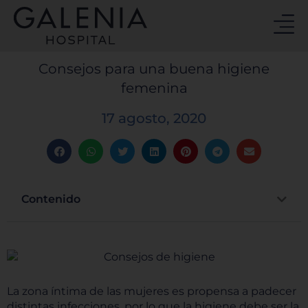
Ir
al
contenido
Consejos para una buena higiene
femenina
17 agosto, 2020
Contenido
La zona íntima de las mujeres es propensa a padecer
distintas infecciones, por lo que la higiene debe ser la