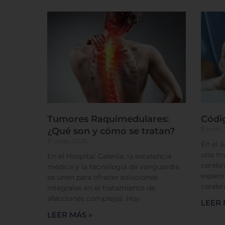
Sis
Tumores Raquimedulares:
Códi
9 junio,
¿Qué son y cómo se tratan?
17 junio, 2026
En el 
una má
En el Hospital Galenia, la excelencia
cerebr
médica y la tecnología de vanguardia
experi
se unen para ofrecer soluciones
cerebr
integrales en el tratamiento de
afecciones complejas. Hoy
LEER 
LEER MÁS »