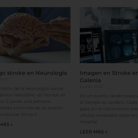
tema de personalización de cookies
Cookies dirigidas
go stroke en Neurología
Imagen en Stroke en
Cookies de funcionalidad
 2026
Galenia
2 junio, 2026
ámbito de la neurología, existe
Cookies de rendimiento
xima ineludible: «El tiempo es
En un evento cerebrovascul
o». Cuando una persona
el tiempo es cerebro. Cad
menta síntomas de un evento
pasa sin el tratamiento ade
ovascular (ictus o
células cerebrales están en
Hospital
MÁS »
LEER MÁS »
Rechazar todas
Confirmar mis prefe