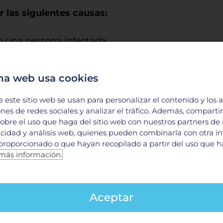
r las siguientes causas:
n una persona infectada.
a infectada.
al tomar leche materna de una mujer infectada.
na web usa cookies
e este sitio web se usan para personalizar el contenido y los 
stadísticas sobre el estado de la epidemia de
ones de redes sociales y analizar el tráfico. Además, compart
 de personas vivían con el VIH en 2017 en t
obre el uso que haga del sitio web con nuestros partners de
licidad y análisis web, quienes pueden combinarla con otra i
proporcionado o que hayan recopilado a partir del uso que 
embre, este día “
nació en la reunión mundial de l
más información.
988. Desde ese momento, las agencias de las Nac
en determinadas áreas relacionadas con el SIDA.”
Aceptar
n lazo rojo como muestra de solidaridad y apoyo 
 personas a crear conciencia de la importancia de 