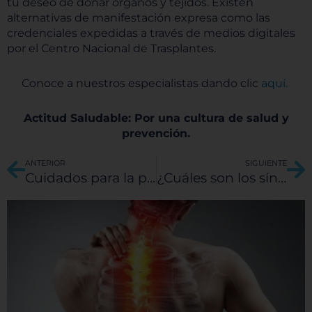
tu deseo de donar órganos y tejidos. Existen
alternativas de manifestación expresa como las
credenciales expedidas a través de medios digitales
por el Centro Nacional de Trasplantes.
Conoce a nuestros especialistas dando clic
aquí.
Actitud Saludable: Por una cultura de salud y
prevención.
Ant
Si
ANTERIOR
SIGUIENTE
Cuidados para la protección de tu salud visual
¿Cuáles son los síntomas del asma infantil?