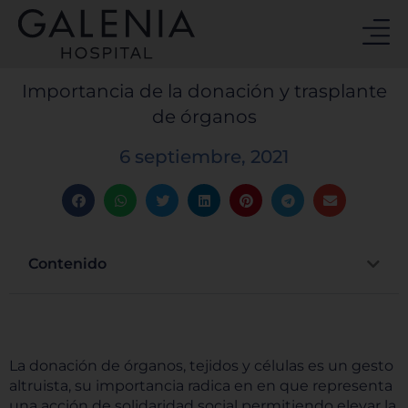
Ir
al
contenido
Importancia de la donación y trasplante
de órganos
6 septiembre, 2021
Contenido
La donación de órganos, tejidos y células es un gesto
altruista, su importancia radica en en que representa
una acción de solidaridad social permitiendo elevar la