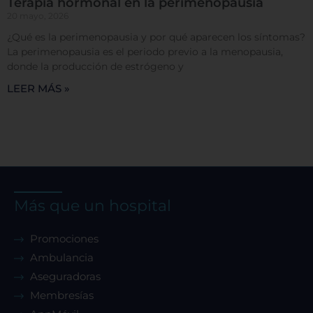
Terapia hormonal en la perimenopausia
20 mayo, 2026
¿Qué es la perimenopausia y por qué aparecen los síntomas?
Rechazar todas
La perimenopausia es el periodo previo a la menopausia,
donde la producción de estrógeno y
LEER MÁS »
Confirmar mis preferencias
Más que un hospital
Promociones
Ambulancia
Aseguradoras
Membresías