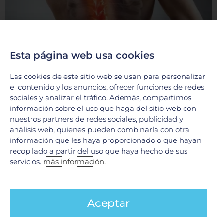
Tumores Raquimedulares: ¿Qué son y cómo
se tratan?
Esta página web usa cookies
17 junio, 2026
En el Hospital Galenia, la excelencia médica y la tecnología
Las cookies de este sitio web se usan para personalizar
de vanguardia se unen para ofrecer soluciones integrales en
el contenido y los anuncios, ofrecer funciones de redes
el tratamiento de afecciones complejas. Hoy
sociales y analizar el tráfico. Además, compartimos
información sobre el uso que haga del sitio web con
LEER MÁS »
nuestros partners de redes sociales, publicidad y
análisis web, quienes pueden combinarla con otra
información que les haya proporcionado o que hayan
recopilado a partir del uso que haya hecho de sus
servicios.
más información.
Aceptar