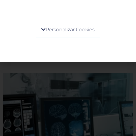
Código stroke en Neurología
Centro de preferencia de la privacidad
9 junio, 2026
Personalizar Cookies
En el ámbito de la neurología, existe una máxima ineludible:
Cuando visita cualquier sitio web, el mismo podría
«El tiempo es cerebro». Cuando una persona experimenta
obtener o guardar información en su navegador,
síntomas de un evento cerebrovascular (ictus o
generalmente mediante el uso de cookies. Esta
información puede ser acerca de usted, sus
LEER MÁS »
preferencias o su dispositivo, y se usa
principalmente para que el sitio funcione según lo
esperado. Por lo general, la información no lo
identifica directamente, pero puede proporcionarle
una experiencia web más personalizada. Ya que
respetamos su derecho a la privacidad, usted puede
escoger no permitirnos usar ciertas cookies. Haga
clic en los encabezados de cada categoría para saber
más y cambiar nuestras configuraciones
predeterminadas. Sin embargo, el bloqueo de
algunos tipos de cookies puede afectar su
experiencia en el sitio y los servicios que podemos