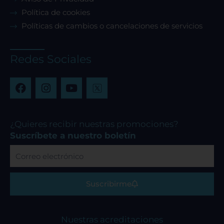
Política de cookies
Políticas de cambios o cancelaciones de servicios
Redes Sociales
F
I
Y
a
n
o
c
s
u
e
t
t
b
a
u
¿Quieres recibir nuestras promociones?
o
g
b
Suscríbete a nuestro boletín
o
r
e
Correo
k
a
electrónico
m
Suscribirme
Nuestras acreditaciones