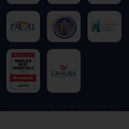
una experiencia web más personaliz
respetamos su derecho a la privacid
escoger no permitirnos usar ciertas
clic en los encabezados de cada cate
más y cambiar nuestras configuraci
predeterminadas. Sin embargo, el b
algunos tipos de cookies puede afec
experiencia en el sitio y los servici
ofrecer.
Más información
Permitir todas
Sistema de personalización 
Hospital Galenia 2026 Todos los derechos reservados.
Cookies dirigidas