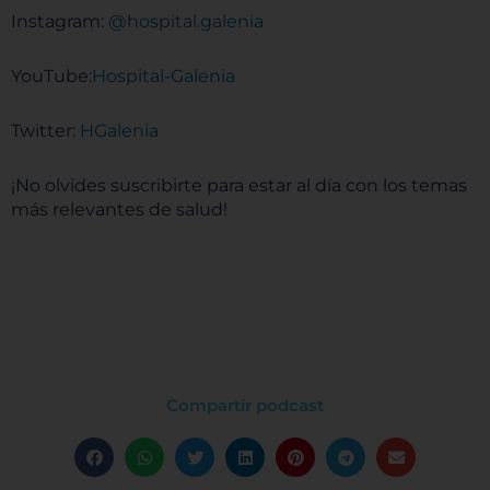
Instagram:
⁠⁠⁠⁠⁠⁠⁠⁠⁠⁠⁠⁠⁠⁠⁠⁠⁠⁠⁠⁠⁠⁠⁠⁠⁠⁠⁠⁠⁠⁠⁠⁠⁠⁠⁠⁠⁠⁠⁠⁠⁠⁠⁠⁠⁠⁠⁠⁠⁠⁠⁠⁠ @hospital.galenia⁠⁠⁠⁠⁠⁠⁠⁠⁠⁠⁠⁠⁠⁠⁠⁠⁠⁠⁠⁠⁠⁠⁠⁠⁠⁠⁠⁠⁠⁠⁠⁠⁠⁠⁠⁠⁠⁠⁠⁠⁠⁠⁠⁠⁠⁠⁠⁠⁠⁠⁠⁠
YouTube:
⁠⁠⁠⁠⁠⁠⁠⁠⁠⁠⁠⁠⁠⁠⁠⁠⁠⁠⁠⁠⁠⁠⁠⁠⁠⁠⁠⁠⁠⁠⁠⁠⁠⁠⁠⁠⁠⁠⁠⁠⁠⁠⁠⁠⁠⁠⁠⁠⁠⁠⁠⁠Hospital-Galenia ⁠⁠⁠⁠⁠⁠⁠⁠⁠⁠⁠⁠⁠⁠⁠⁠⁠⁠⁠⁠⁠⁠⁠⁠⁠⁠⁠⁠⁠⁠⁠⁠⁠⁠⁠⁠⁠⁠⁠⁠⁠⁠⁠⁠⁠⁠⁠⁠⁠⁠⁠⁠
Twitter:
⁠⁠⁠⁠⁠⁠⁠⁠⁠⁠⁠⁠⁠⁠⁠⁠⁠⁠⁠⁠⁠⁠⁠⁠⁠⁠⁠⁠⁠⁠⁠⁠⁠⁠⁠⁠⁠⁠⁠⁠⁠⁠⁠⁠⁠⁠⁠⁠⁠⁠⁠⁠ HGalenia⁠⁠⁠⁠⁠⁠⁠⁠⁠⁠⁠⁠⁠⁠⁠⁠⁠⁠⁠⁠⁠⁠⁠⁠⁠⁠⁠⁠⁠⁠⁠⁠⁠⁠⁠⁠⁠⁠⁠⁠⁠⁠⁠⁠⁠⁠⁠⁠⁠⁠⁠⁠
¡No olvides suscribirte para estar al día con los temas
más relevantes de salud!
Compartir podcast