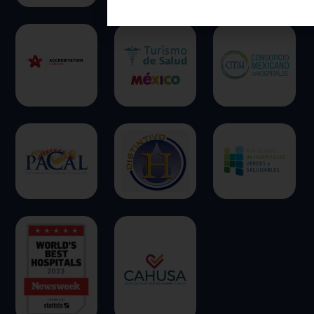
información puede ser acerca de ust
preferencias o su dispositivo, y se us
principalmente para que el sitio fun
esperado. Por lo general, la informac
identifica directamente, pero puede
una experiencia web más personaliz
respetamos su derecho a la privacid
escoger no permitirnos usar ciertas
clic en los encabezados de cada cate
más y cambiar nuestras configuraci
predeterminadas. Sin embargo, el b
algunos tipos de cookies puede afec
experiencia en el sitio y los servici
ofrecer.
Más información
Permitir todas