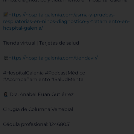
https://hospitalgalenia.com/asma-y-pruebas-
respiratorias-en-ninos-diagnostico-y-tratamiento-en-
hospital-galenia/
Tienda virtual | Tarjetas de salud
⁠⁠⁠⁠⁠⁠⁠⁠⁠⁠⁠⁠⁠⁠⁠⁠⁠⁠⁠⁠⁠⁠⁠⁠⁠⁠⁠⁠⁠⁠⁠⁠⁠⁠⁠⁠⁠⁠⁠⁠⁠⁠⁠⁠⁠⁠⁠⁠⁠⁠⁠⁠https://hospitalgalenia.com/tiendavir/⁠⁠⁠⁠⁠⁠⁠⁠⁠⁠⁠⁠⁠⁠⁠⁠⁠⁠⁠⁠⁠⁠⁠⁠⁠⁠⁠⁠⁠⁠⁠⁠⁠⁠⁠⁠⁠⁠⁠⁠⁠⁠⁠⁠⁠⁠⁠⁠⁠⁠⁠⁠
#HospitalGalenia #PodcastMédico
#Acompañamiento #SaludMental
Dra. Anabel Euán Gutiérrez
Cirugía de Columna Vertebral
Cédula profesional: 12468051