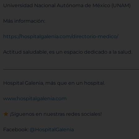
Universidad Nacional Autónoma de México (UNAM)
Más información:
⁠⁠⁠⁠⁠⁠⁠⁠⁠⁠⁠⁠⁠⁠⁠⁠⁠⁠⁠⁠⁠⁠⁠⁠⁠⁠⁠⁠⁠⁠⁠⁠⁠⁠⁠⁠⁠⁠⁠⁠⁠⁠⁠⁠⁠⁠⁠⁠⁠⁠⁠⁠https://hospitalgalenia.com/directorio-medico/⁠⁠⁠⁠⁠⁠⁠⁠⁠⁠⁠⁠⁠⁠⁠⁠⁠⁠⁠⁠⁠⁠⁠⁠⁠⁠⁠⁠⁠⁠⁠⁠⁠⁠⁠⁠⁠⁠⁠⁠⁠⁠⁠⁠⁠⁠⁠⁠⁠⁠⁠⁠
Actitud saludable, es un espacio dedicado a la salud.
______________________________________________________
Hospital Galenia, más que en un hospital.
⁠⁠⁠⁠⁠⁠⁠⁠⁠⁠⁠⁠⁠⁠⁠⁠⁠⁠⁠⁠⁠⁠⁠⁠⁠⁠⁠⁠⁠⁠⁠⁠⁠⁠⁠⁠⁠⁠⁠⁠⁠⁠⁠⁠⁠⁠⁠⁠⁠⁠⁠⁠www.hospitalgalenia.com⁠⁠⁠⁠⁠⁠⁠⁠⁠⁠⁠⁠⁠⁠⁠⁠⁠⁠⁠⁠⁠⁠⁠⁠⁠⁠⁠⁠⁠⁠⁠⁠⁠⁠⁠⁠⁠⁠⁠⁠⁠⁠⁠⁠⁠⁠⁠⁠⁠⁠⁠⁠
¡Síguenos en nuestras redes sociales!
Facebook:
⁠⁠⁠⁠⁠⁠⁠⁠⁠⁠⁠⁠⁠⁠⁠⁠⁠⁠⁠⁠⁠⁠⁠⁠⁠⁠⁠⁠⁠⁠⁠⁠⁠⁠⁠⁠⁠⁠⁠⁠⁠⁠⁠⁠⁠⁠⁠⁠⁠⁠⁠⁠ @HospitalGalenia⁠⁠⁠⁠⁠⁠⁠⁠⁠⁠⁠⁠⁠⁠⁠⁠⁠⁠⁠⁠⁠⁠⁠⁠⁠⁠⁠⁠⁠⁠⁠⁠⁠⁠⁠⁠⁠⁠⁠⁠⁠⁠⁠⁠⁠⁠⁠⁠⁠⁠⁠⁠