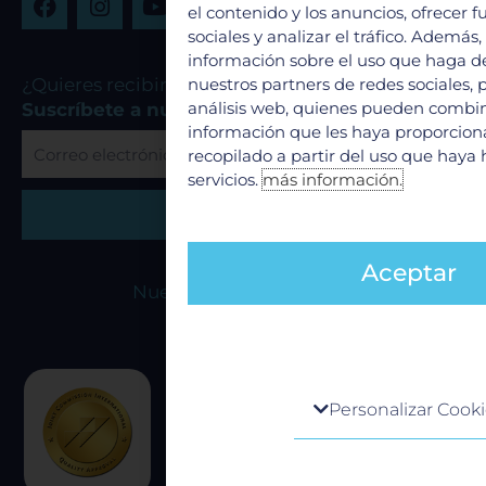
el contenido y los anuncios, ofrecer 
a
n
o
sociales y analizar el tráfico. Ademá
c
s
u
e
t
t
información sobre el uso que haga de
b
a
u
nuestros partners de redes sociales, 
¿Quieres recibir nuestras promociones?
o
g
b
análisis web, quienes pueden combin
Suscríbete a nuestro boletín
o
r
e
información que les haya proporcio
Correo
k
a
recopilado a partir del uso que haya
electrónico
m
servicios.
más información.
Suscribirme
Aceptar
Nuestras acreditaciones
Centro de preferencia de la 
Personalizar Cook
Cuando visita cualquier sitio web, e
obtener o guardar información en s
generalmente mediante el uso de co