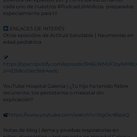
cada uno de nuestros #PodcastsMédicos preparados
especialmente para ti!
ENLACES DE INTERÉS
Otros episodios de Actitud Saludable | Neumonías en
edad pediátrica
https://open.spotify.com/episode/3H6LWMoFJoybiM8c
si=d268cc0ec9eb4edc
YouTube Hospital Galenia | ¿Tu hijo ha tenido fiebre
recurrente, tos persistente o malestar sin
explicación?
https://www.youtube.com/watch?v=5IgOxr85pzQ
Notas de blog | Asma y pruebas respiratorias en
niños: diagnóstico y tratamiento en Hospital Galenia