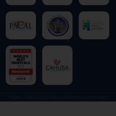
una experiencia web más personaliz
respetamos su derecho a la privacid
escoger no permitirnos usar ciertas
clic en los encabezados de cada cate
más y cambiar nuestras configuraci
predeterminadas. Sin embargo, el b
algunos tipos de cookies puede afec
experiencia en el sitio y los servici
ofrecer.
Más información
Permitir todas
Sistema de personalización 
Hospital Galenia 2026 Todos los derechos reservados.
Cookies dirigidas