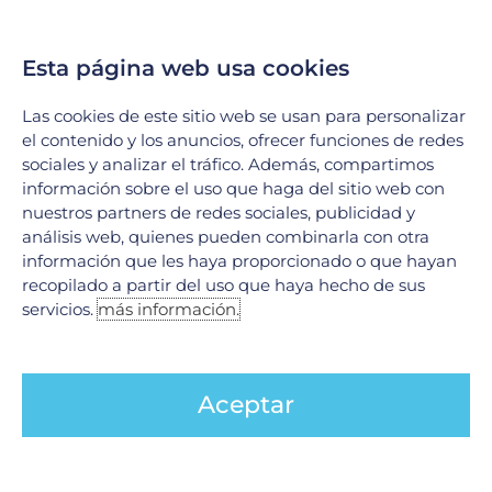
se tratan?
17 junio, 2026
En el Hospital Galenia, la excelencia médica y la tecnología
Esta página web usa cookies
de vanguardia se unen para ofrecer soluciones integrales en
el tratamiento de afecciones complejas. Hoy
Las cookies de este sitio web se usan para personalizar
LEER MÁS »
el contenido y los anuncios, ofrecer funciones de redes
sociales y analizar el tráfico. Además, compartimos
información sobre el uso que haga del sitio web con
nuestros partners de redes sociales, publicidad y
análisis web, quienes pueden combinarla con otra
información que les haya proporcionado o que hayan
recopilado a partir del uso que haya hecho de sus
servicios.
más información.
Aceptar
Código stroke en Neurología
9 junio, 2026